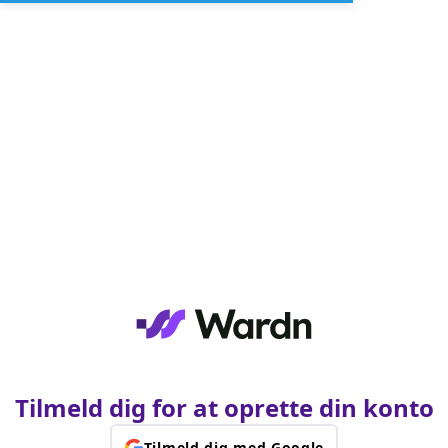
Tilmeld dig for at oprette din konto
Tilmeld dig med Google